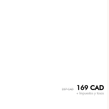
169 CAD
237 CAD
+ Impuestos y tasas