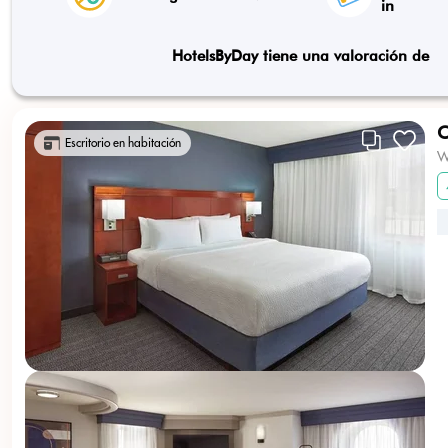
in
HotelsByDay tiene una valoración de
C
Escritorio en habitación
W