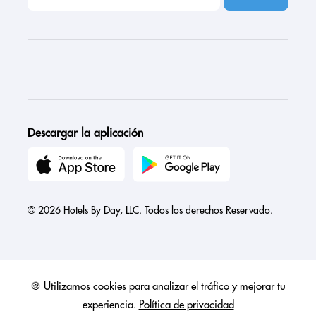
Descargar la aplicación
© 2026 Hotels By Day, LLC. Todos los derechos Reservado.
🍪 Utilizamos cookies para analizar el tráfico y mejorar tu
Austria
Canada
France
Germany
India
Ireland
Israel
experiencia.
Política de privacidad
Italy
Mexico
Netherlands
Philippines
Singapore