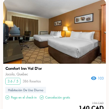
Comfort Inn Val D'or
Jacola, Quebec
103
3.6 / 5
386 Reseñas
Habitación De Uso Diurno
Pago en el check-in
Cancelación gratis
196 CAD
140 CAD