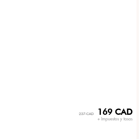
169 CAD
237 CAD
+ Impuestos y tasas