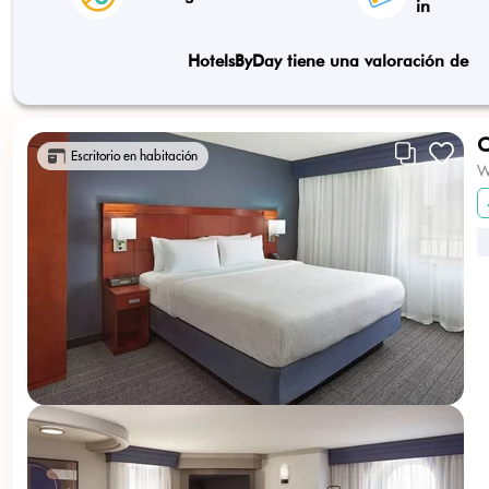
in
HotelsByDay tiene una valoración de
C
Escritorio en habitación
W