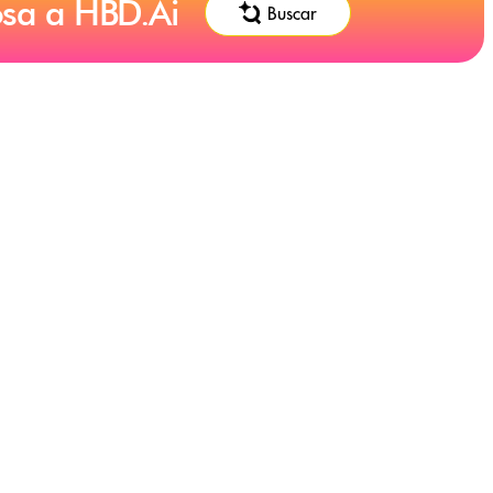
osa a HBD.Ai
Buscar