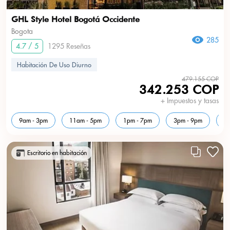
GHL Style Hotel Bogotá Occidente
Bogota
285
4.7 / 5
1295 Reseñas
Habitación De Uso Diurno
479.155 COP
342.253 COP
+ Impuestos y tasas
9am - 3pm
11am - 5pm
1pm - 7pm
3pm - 9pm
5
Escritorio en habitación