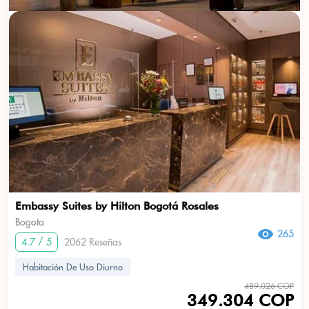
Embassy Suites by Hilton Bogotá Rosales
Bogota
265
4.7 / 5
2062 Reseñas
Habitación De Uso Diurno
489.026 COP
349.304 COP