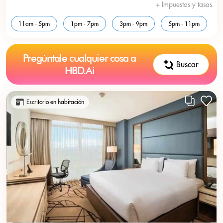
+ Impuestos y tasas
11am - 5pm
1pm - 7pm
3pm - 9pm
5pm - 11pm
Pregúntale cualquier cosa a
Buscar
HBD.Ai
Escritorio en habitación