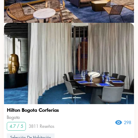
Hilton Bogota Corferias
Bogota
298
4.7 / 5
3811 Reseñas
Selección De Habitación