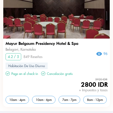
Mayur Belgaum Presidency Hotel & Spa
Belagavi, Karnataka
96
4.2 / 5
849 Reseñas
Habitación De Uso Diurno
Pago en el check-in
Cancelación gratis
3920 IDR
2800 IDR
+ Impuestos y tasas
10am - 4pm
10am - 6pm
7am - 7pm
8am - 12pm