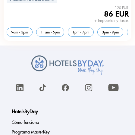
120 EUR
86 EUR
+ Impuestos y tasas
9am - 3pm
11am - 5pm
1pm - 7pm
3pm - 9pm
5
HotelsByDay
Cómo funciona
Programa MasterKey