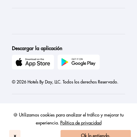
Descargar la aplicación
© 2026 Hotels By Day, LLC. Todos los derechos Reservado.
🍪 Utilizamos cookies para analizar el tráfico y mejorar tu
Austria
Canada
France
Germany
India
Ireland
Israel
experiencia.
Política de privacidad
Italy
Mexico
Netherlands
Philippines
Singapore
United Arab Emirates
United Kingdom
United States
x
Ok lo entiendo.