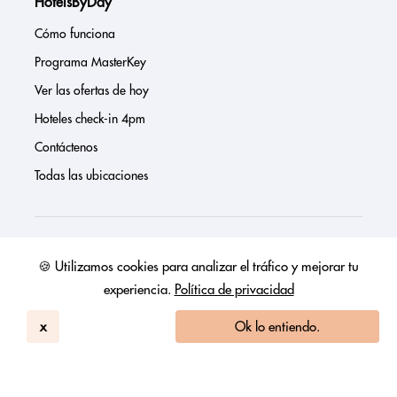
HotelsByDay
Cómo funciona
Programa MasterKey
Ver las ofertas de hoy
Hoteles check-in 4pm
Contáctenos
Todas las ubicaciones
Sobre nosotros
🍪 Utilizamos cookies para analizar el tráfico y mejorar tu
experiencia.
Política de privacidad
Prensa
Página de inversores
x
Ok lo entiendo.
Reseñas
FAQs