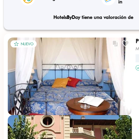
in
HotelsByDay tiene una valoración de
P
NUEVO
M