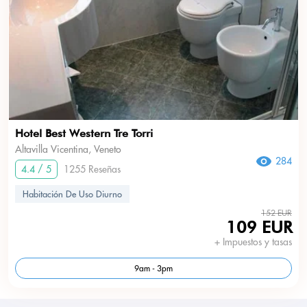
Hotel Best Western Tre Torri
Altavilla Vicentina, Veneto
284
4.4 / 5
1255 Reseñas
Habitación De Uso Diurno
152 EUR
109 EUR
+ Impuestos y tasas
9am - 3pm