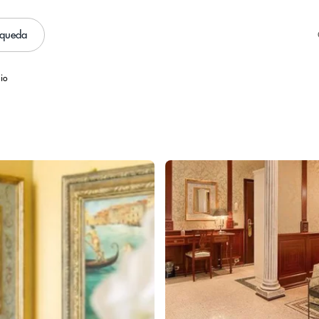
squeda
io