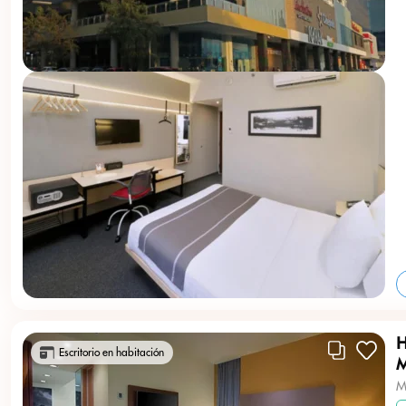
H
Escritorio en habitación
M
M