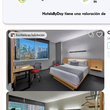
in
HotelsByDay tiene una valoración de
C
Escritorio en habitación
M