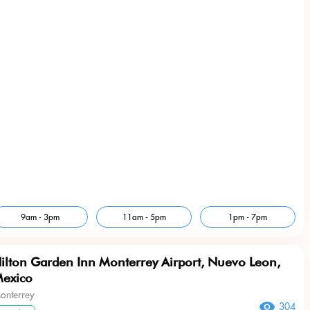
9am - 3pm
11am - 5pm
1pm - 7pm
ilton Garden Inn Monterrey Airport, Nuevo Leon,
exico
onterrey
304