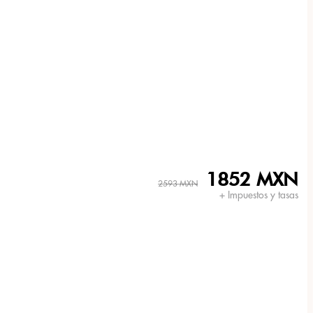
1852 MXN
2593 MXN
+ Impuestos y tasas