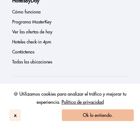
HotelsByDay
Cómo funciona
Programa MasterKey
Ver las ofertas de hoy
Hoteles check-in 4pm
Contáctenos
Todas las ubicaciones
Sobre nosotros
🍪 Utilizamos cookies para analizar el tráfico y mejorar tu
experiencia.
Política de privacidad
Prensa
Página de inversores
x
Ok lo entiendo.
Reseñas
FAQs