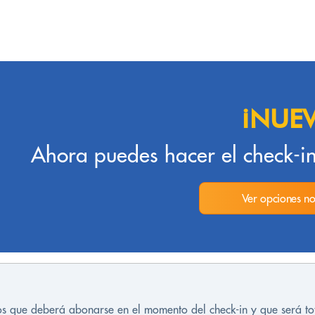
¡NUE
Ahora puedes hacer el check-in
Ver opciones no
tos que deberá abonarse en el momento del check-in y que será t