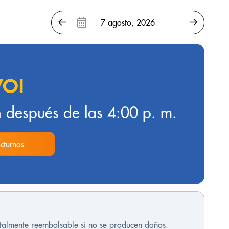
VO!
 después de las 4:00 p. m.
cturnas
otalmente reembolsable si no se producen daños.