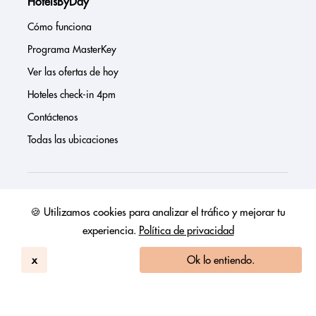
HotelsByDay
Cómo funciona
Programa MasterKey
Ver las ofertas de hoy
Hoteles check-in 4pm
Contáctenos
Todas las ubicaciones
Sobre nosotros
🍪 Utilizamos cookies para analizar el tráfico y mejorar tu
experiencia.
Política de privacidad
Prensa
Página de inversores
x
Ok lo entiendo.
Reseñas
FAQs