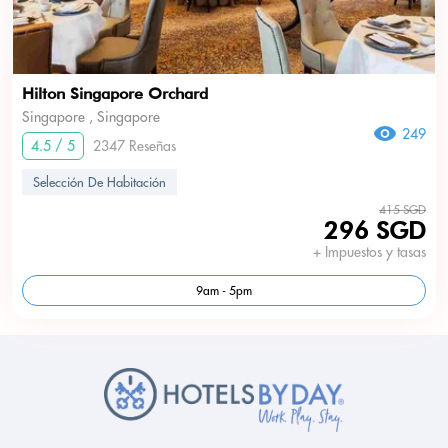
Hilton Singapore Orchard
Singapore , Singapore
249
4.5 / 5
2347 Reseñas
Selección De Habitación
415 SGD
296 SGD
+ Impuestos y tasas
9am - 5pm