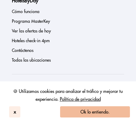
HotelsByDay
Cómo funciona
Programa MasterKey
Ver las ofertas de hoy
Hoteles check-in 4pm
Contáctenos
Todas las ubicaciones
Sobre nosotros
🍪 Utilizamos cookies para analizar el tráfico y mejorar tu
experiencia.
Política de privacidad
Prensa
Página de inversores
x
Ok lo entiendo.
Reseñas
FAQs