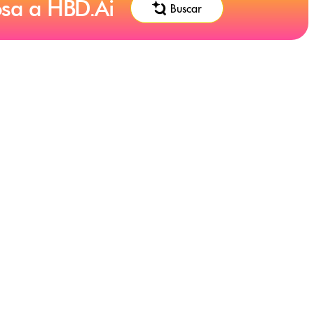
osa a HBD.Ai
Buscar