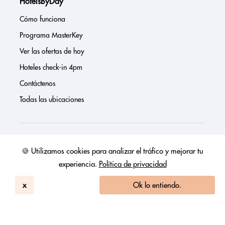
HotelsByDay
Cómo funciona
Programa MasterKey
Ver las ofertas de hoy
Hoteles check-in 4pm
Contáctenos
Todas las ubicaciones
Sobre nosotros
🍪 Utilizamos cookies para analizar el tráfico y mejorar tu
experiencia.
Política de privacidad
Prensa
Página de inversores
x
Ok lo entiendo.
Reseñas
FAQs