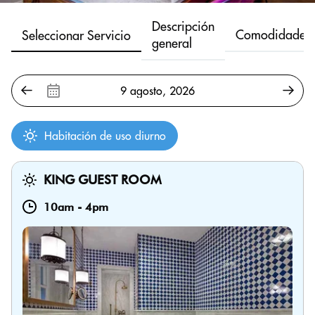
Descripción
Comodidades
Seleccionar Servicio
general
Habitación de uso diurno
KING GUEST ROOM
10am
-
4pm