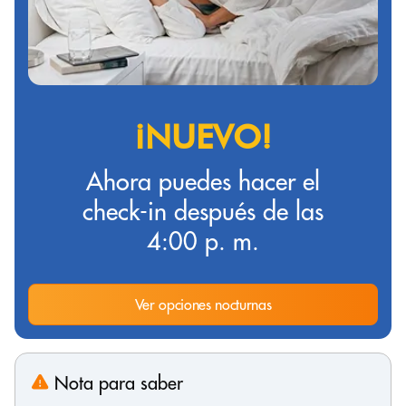
¡NUEVO!
Ahora puedes hacer el
check-in después de las
4:00 p. m.
Ver opciones nocturnas
Nota para saber