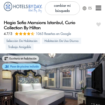
cambiar mi
ES
búsqueda
Hagia Sofia Mansions Istanbul, Curio
Collection By Hilton
4.7/5
1065 Reseñas en Google
Selección De Habitación
Habitación De Uso Diurno
Trabajo Amigable
Escritorio en habitación
Pase de piscina incluido