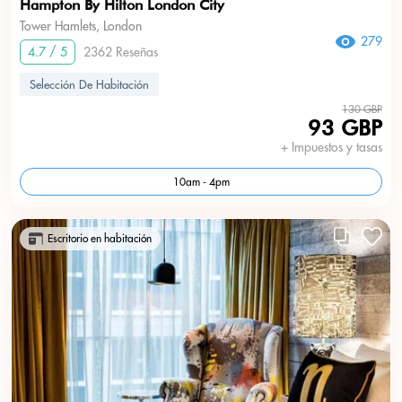
Hampton By Hilton London City
Tower Hamlets, London
279
4.7 / 5
2362 Reseñas
Selección De Habitación
130 GBP
93 GBP
+ Impuestos y tasas
10am - 4pm
Escritorio en habitación