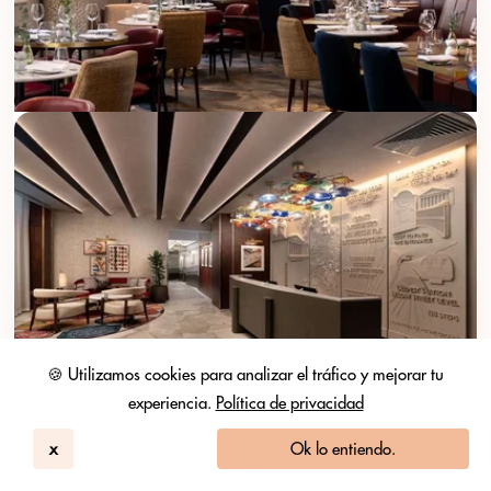
🍪 Utilizamos cookies para analizar el tráfico y mejorar tu
experiencia.
Política de privacidad
Lost Property St. Paul's London, Curio Collection By
Hilton
x
Ok lo entiendo.
London
325