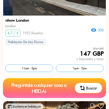
nhow London
London
300
4.7 / 5
1953 Reseñas
Habitación De Uso Diurno
206 GBP
147 GBP
+ Impuestos y tasas
11am - 5pm
1pm - 7pm
Pregúntale cualquier cosa a
Buscar
HBD.Ai
Escritorio en habitación