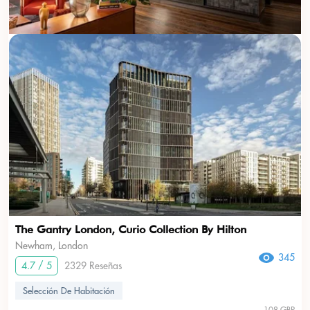
USD
???
The Gantry London, Curio Collection By Hilton
Newham, London
345
4.7 / 5
2329 Reseñas
Selección De Habitación
108 GBP