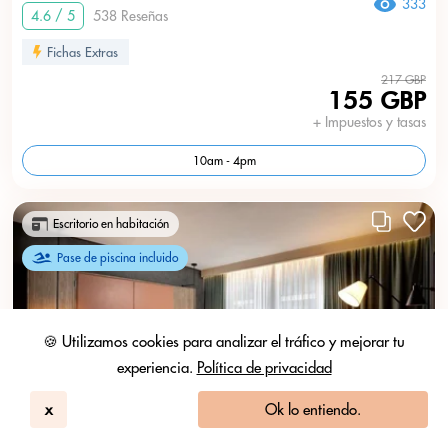
333
4.6 / 5
538 Reseñas
Fichas Extras
217 GBP
155 GBP
+ Impuestos y tasas
10am - 4pm
Escritorio en habitación
Pase de piscina incluido
🍪 Utilizamos cookies para analizar el tráfico y mejorar tu
experiencia.
Política de privacidad
x
Ok lo entiendo.