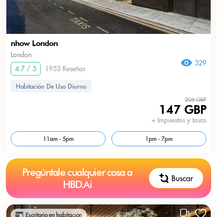
nhow London
London
329
4.7 / 5
1953 Reseñas
Habitación De Uso Diurno
206 GBP
147 GBP
+ Impuestos y tasas
11am - 5pm
1pm - 7pm
Pregúntale cualquier cosa a
Buscar
HBD.Ai
Escritorio en habitación