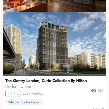
The Gantry London, Curio Collection By Hilton
Newham, London
361
4.7 / 5
2329 Reseñas
Selección De Habitación
125 GBP