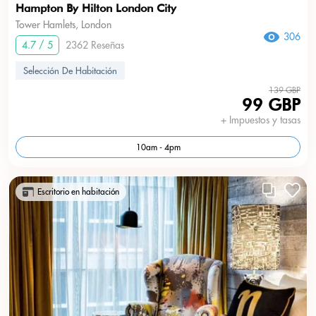
Hampton By Hilton London City
Tower Hamlets, London
306
4.7 / 5
2362 Reseñas
Selección De Habitación
139 GBP
99 GBP
+ Impuestos y tasas
10am - 4pm
Escritorio en habitación