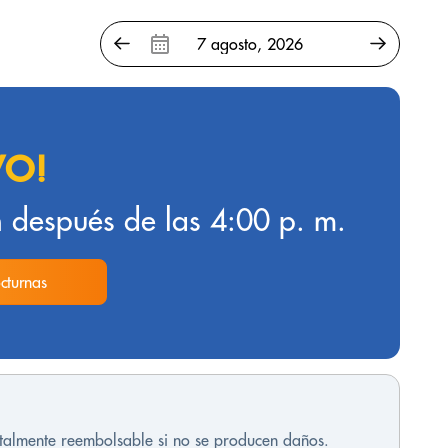
VO!
 después de las 4:00 p. m.
cturnas
otalmente reembolsable si no se producen daños.