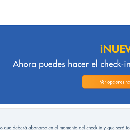
¡NUE
Ahora puedes hacer el check-in
Ver opciones no
tos que deberá abonarse en el momento del check-in y que será t