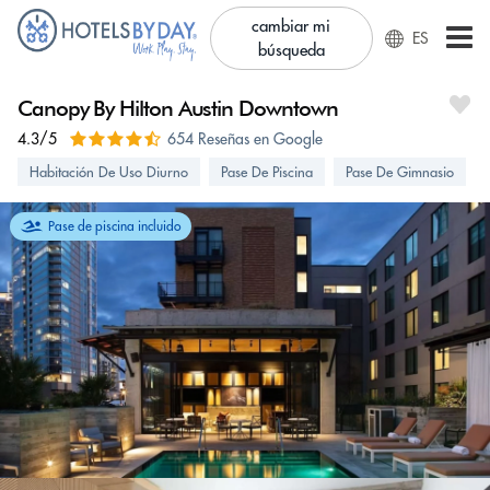
cambiar mi
ES
búsqueda
Canopy By Hilton Austin Downtown
4.3/5
654 Reseñas en Google
Habitación De Uso Diurno
Pase De Piscina
Pase De Gimnasio
Pase de piscina incluido