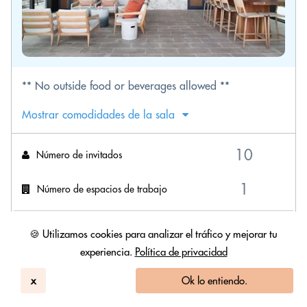
** No outside food or beverages allowed **
Mostrar comodidades de la sala
Número de invitados
Número de espacios de trabajo
Pagar Ahora:
🍪 Utilizamos cookies para analizar el tráfico y mejorar tu
150.00 USD
experiencia.
Política de privacidad
+ Impuestos y tasas
Reserva con CC ahora. Cancelación gratuita hasta 25 horas
x
Ok lo entiendo.
antes