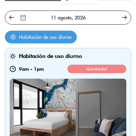
Habitación de uso diurno
Habitación de uso diurno
9am
-
1pm
¡Limitada!