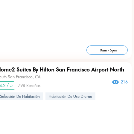
10am - 6pm
ome2 Suites By Hilton San Francisco Airport North
outh San Francisco, CA
216
4.2 / 5
798 Reseñas
Selección De Habitación
Habitación De Uso Diurno