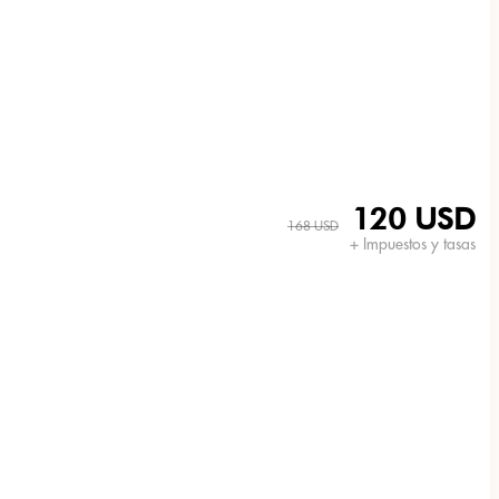
120 USD
168 USD
+ Impuestos y tasas