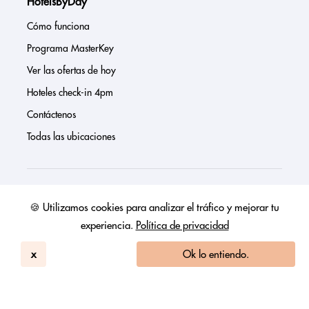
HotelsByDay
Cómo funciona
Programa MasterKey
Ver las ofertas de hoy
Hoteles check-in 4pm
Contáctenos
Todas las ubicaciones
Sobre nosotros
🍪 Utilizamos cookies para analizar el tráfico y mejorar tu
experiencia.
Política de privacidad
Prensa
Página de inversores
x
Ok lo entiendo.
Reseñas
FAQs