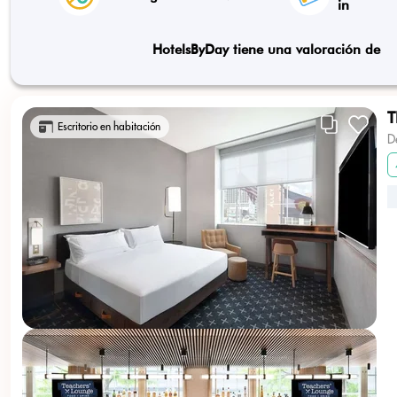
in
HotelsByDay tiene una valoración de
T
Escritorio en habitación
D