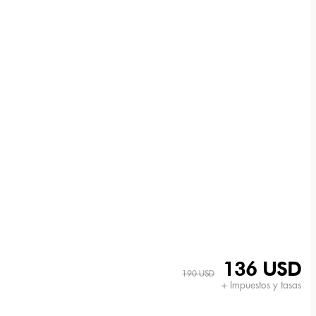
136 USD
190 USD
+ Impuestos y tasas