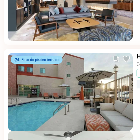
H
Pase de piscina incluido
D