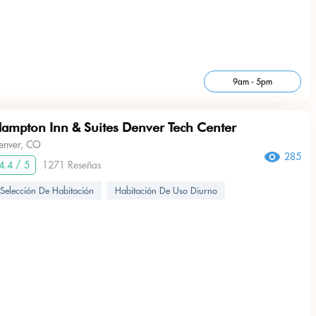
9am - 5pm
ampton Inn & Suites Denver Tech Center
enver, CO
285
4.4 / 5
1271 Reseñas
Selección De Habitación
Habitación De Uso Diurno