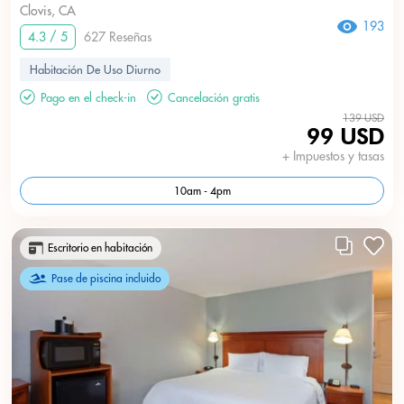
Clovis, CA
193
4.3 / 5
627 Reseñas
Habitación De Uso Diurno
Pago en el check-in
Cancelación gratis
139 USD
99 USD
+ Impuestos y tasas
10am - 4pm
Escritorio en habitación
Pase de piscina incluido