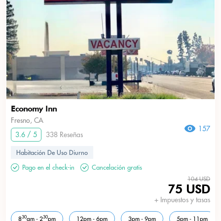
Economy Inn
Fresno, CA
157
3.6 / 5
338 Reseñas
Habitación De Uso Diurno
Pago en el check-in
Cancelación gratis
104 USD
75 USD
+ Impuestos y tasas
30
30
8
am - 2
pm
12pm - 6pm
3pm - 9pm
5pm - 11pm