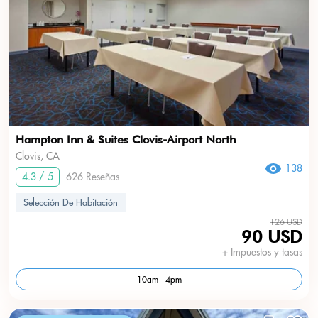
Hampton Inn & Suites Clovis-Airport North
Clovis, CA
138
4.3 / 5
626 Reseñas
Selección De Habitación
126 USD
90 USD
+ Impuestos y tasas
10am - 4pm