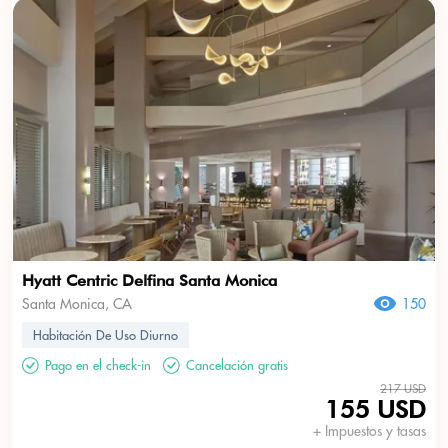
Hyatt Centric Delfina Santa Monica
Santa Monica, CA
150
Habitación De Uso Diurno
Pago en el check-in
Cancelación gratis
217 USD
155 USD
+ Impuestos y tasas