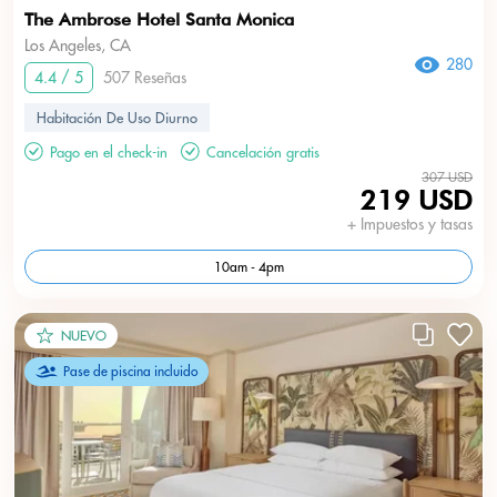
The Ambrose Hotel Santa Monica
Los Angeles, CA
280
4.4 / 5
507 Reseñas
Habitación De Uso Diurno
Pago en el check-in
Cancelación gratis
307 USD
219 USD
+ Impuestos y tasas
10am - 4pm
NUEVO
Pase de piscina incluido