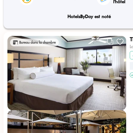
l'hôtel
HotelsByDay est noté
T
Bureau dans la chambre
L