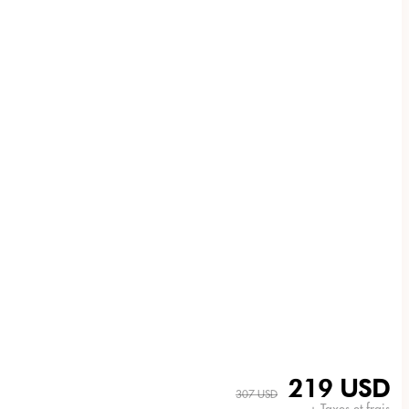
219 USD
307 USD
+ Taxes et frais