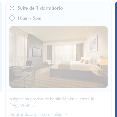
Suite de 1 dormitorio
10am
-
5pm
Asignación precisa de habitación en el check-in.
Pregunte en...
Mostrar descripción completa