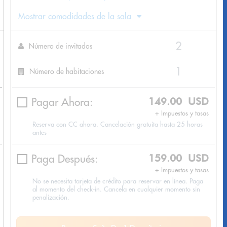
Mostrar comodidades de la sala
Número de invitados
Número de habitaciones
Pagar Ahora:
149.00 USD
+ Impuestos y tasas
Reserva con CC ahora. Cancelación gratuita hasta 25 horas
antes
Paga Después:
159.00 USD
+ Impuestos y tasas
No se necesita tarjeta de crédito para reservar en línea. Paga
al momento del check-in. Cancela en cualquier momento sin
penalización.