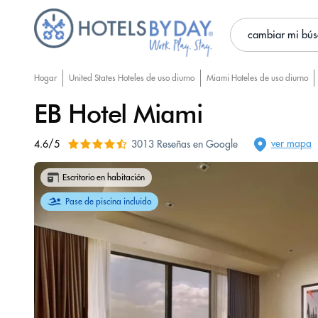
cambiar mi bú
Hogar
United States Hoteles de uso diurno
Miami Hoteles de uso diurno
EB Hotel Miami
ver mapa
4.6/5
3013 Reseñas en Google
Escritorio en habitación
Pase de piscina incluido