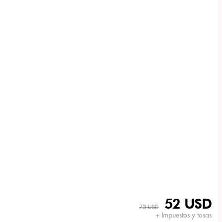
52 USD
73 USD
+ Impuestos y tasas