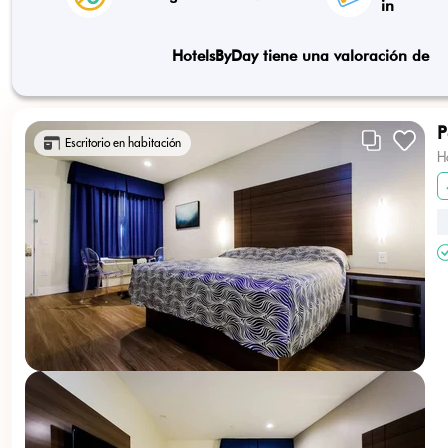
in
HotelsByDay tiene una valoración de
P
Escritorio en habitación
H