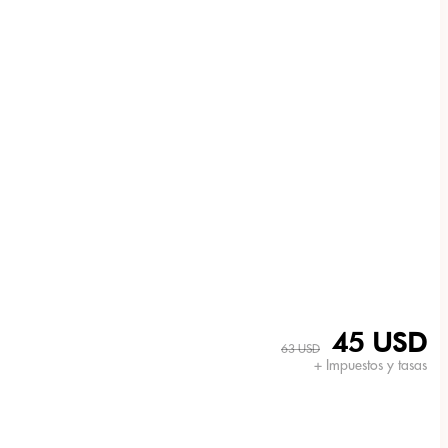
45 USD
63 USD
+ Impuestos y tasas