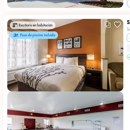
S
Escritorio en habitación
S
Pase de piscina incluido