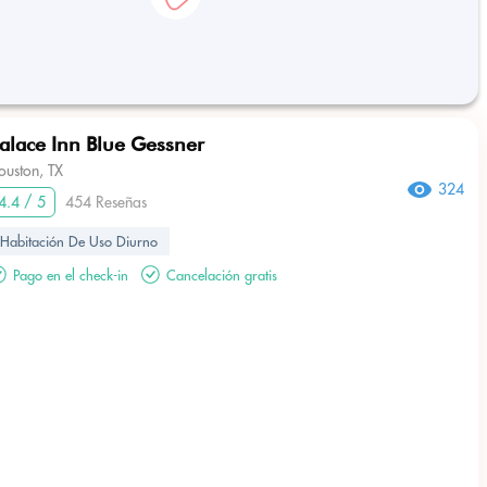
alace Inn Blue Gessner
ouston, TX
324
4.4 / 5
454 Reseñas
Habitación De Uso Diurno
Pago en el check-in
Cancelación gratis