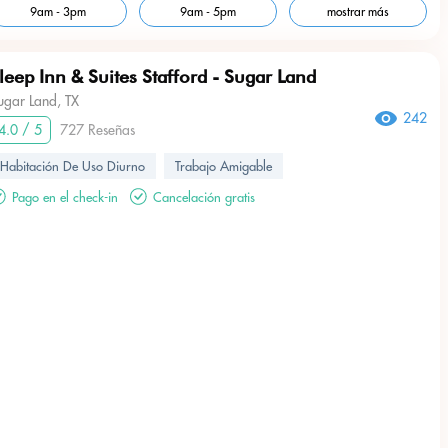
9am - 3pm
9am - 5pm
mostrar más
leep Inn & Suites Stafford - Sugar Land
ugar Land, TX
242
4.0 / 5
727 Reseñas
Habitación De Uso Diurno
Trabajo Amigable
Pago en el check-in
Cancelación gratis