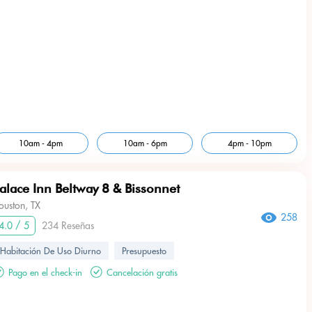
10am - 4pm
10am - 6pm
4pm - 10pm
alace Inn Beltway 8 & Bissonnet
ouston, TX
258
4.0 / 5
234 Reseñas
Habitación De Uso Diurno
Presupuesto
Pago en el check-in
Cancelación gratis