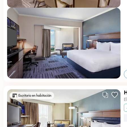
H
Escritorio en habitación
E