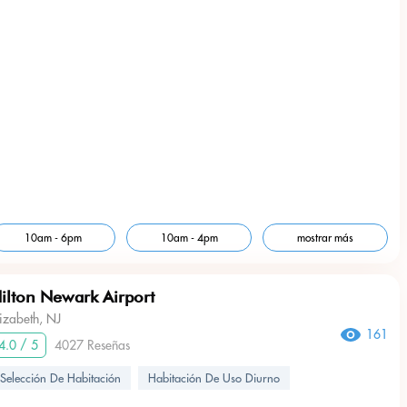
10am - 6pm
10am - 4pm
mostrar más
ilton Newark Airport
lizabeth, NJ
161
4.0 / 5
4027 Reseñas
Selección De Habitación
Habitación De Uso Diurno