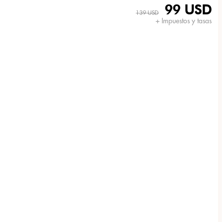
99 USD
139 USD
+ Impuestos y tasas