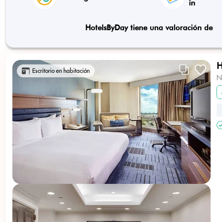
in
HotelsByDay tiene una valoración de
H
Escritorio en habitación
N