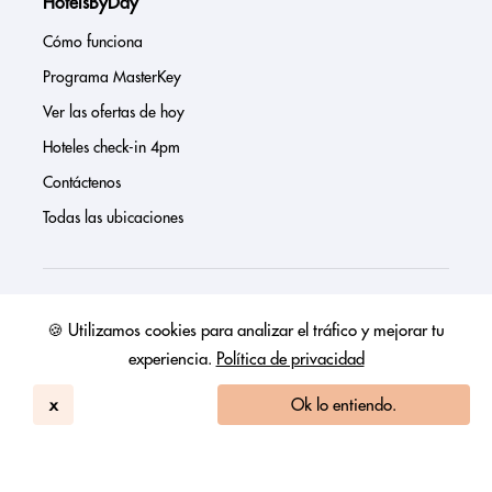
HotelsByDay
Cómo funciona
Programa MasterKey
Ver las ofertas de hoy
Hoteles check-in 4pm
Contáctenos
Todas las ubicaciones
Sobre nosotros
🍪 Utilizamos cookies para analizar el tráfico y mejorar tu
experiencia.
Política de privacidad
Prensa
Página de inversores
x
Ok lo entiendo.
Reseñas
FAQs