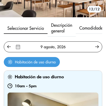
10/12
11/12
12/12
1/12
2/12
3/12
4/12
5/12
6/12
7/12
8/12
9/12
Descripción
Comodidades
Seleccionar Servicio
general
Habitación de uso diurno
Habitación de uso diurno
10am
-
5pm