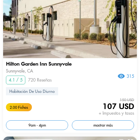
Hilton Garden Inn Sunnyvale
Sunnyvale, CA
315
4.1 / 5
720 Reseñas
Habitación De Uso Diurno
150 USD
107 USD
2.00 Fichas
+ Impuestos y tasas
9am - 4pm
mostrar más