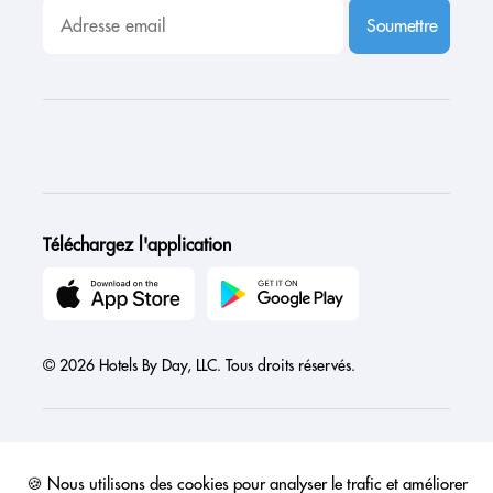
Soumettre
Téléchargez l'application
© 2026 Hotels By Day, LLC. Tous droits réservés.
🍪 Nous utilisons des cookies pour analyser le trafic et améliorer
Austria
Canada
France
Germany
India
Ireland
Israel