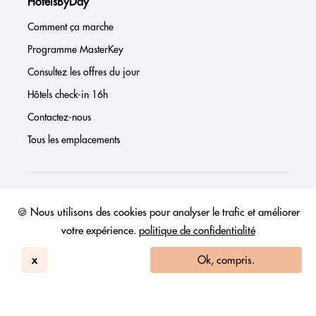
HotelsByDay
Comment ça marche
Programme MasterKey
Consultez les offres du jour
Hôtels check-in 16h
Contactez-nous
Tous les emplacements
À propos de nous
🍪 Nous utilisons des cookies pour analyser le trafic et améliorer
votre expérience.
politique de confidentialité
Presse
Page investisseur
x
Ok, compris.
Avis
FAQs