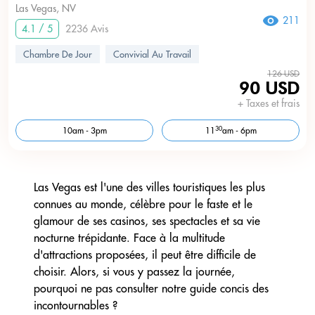
Las Vegas, NV
211
4.1 / 5
2236 Avis
Chambre De Jour
Convivial Au Travail
126 USD
90 USD
+ Taxes et frais
30
10am - 3pm
11
am - 6pm
Las Vegas est l'une des villes touristiques les plus
connues au monde, célèbre pour le faste et le
glamour de ses casinos, ses spectacles et sa vie
nocturne trépidante. Face à la multitude
d'attractions proposées, il peut être difficile de
choisir. Alors, si vous y passez la journée,
pourquoi ne pas consulter notre guide concis des
incontournables ?