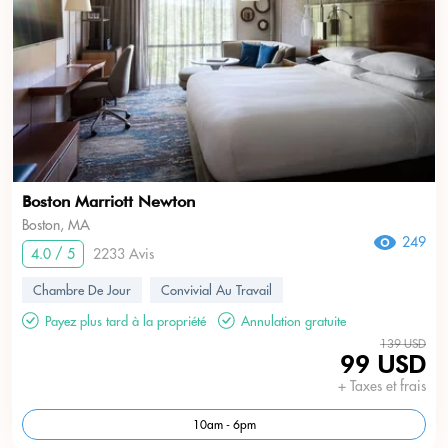
Boston Marriott Newton
Boston, MA
249
4.0 / 5
2233 Avis
Chambre De Jour
Convivial Au Travail
Payez plus tard à la propriété
Annulation gratuite
139 USD
99 USD
+ Taxes et frais
10am - 6pm