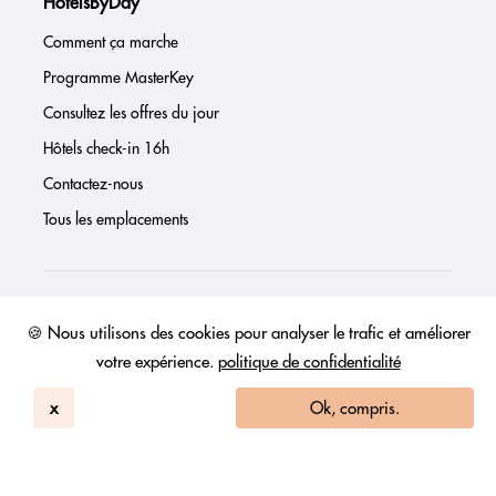
HotelsByDay
Comment ça marche
Programme MasterKey
Consultez les offres du jour
Hôtels check-in 16h
Contactez-nous
Tous les emplacements
À propos de nous
🍪 Nous utilisons des cookies pour analyser le trafic et améliorer
votre expérience.
politique de confidentialité
Presse
Page investisseur
x
Ok, compris.
Avis
FAQs