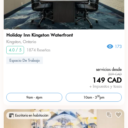
Holiday Inn Kingston Waterfront
Kingston, Ontario
173
4.0 / 5
1874 Reseñas
Espacio De Trabajo
servicios desde
209 CAD
149 CAD
+ Impuestos y tasas
30
9am - 4pm
10am - 3
pm
Escritorio en habitación