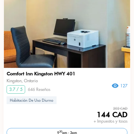
Comfort Inn Kingston HWY 401
Kingston, Ontario
127
3.7 / 5
646 Reseñas
Habitación De Uso Diurno
202 CAD
144 CAD
+ Impuestos y tasas
30
9
am - 3pm