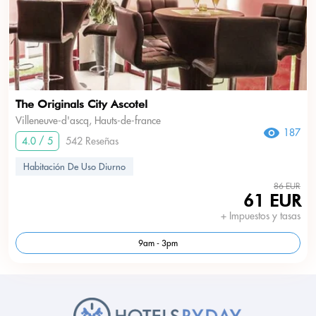
The Originals City Ascotel
Villeneuve-d'ascq, Hauts-de-france
187
4.0 / 5
542 Reseñas
Habitación De Uso Diurno
86 EUR
61 EUR
+ Impuestos y tasas
9am - 3pm