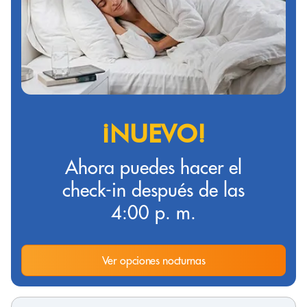
¡NUEVO!
Ahora puedes hacer el
check-in después de las
4:00 p. m.
Ver opciones nocturnas