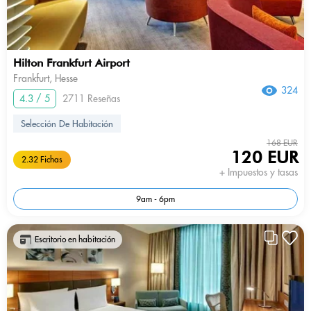
Hilton Frankfurt Airport
Frankfurt, Hesse
324
4.3 / 5
2711 Reseñas
Selección De Habitación
168 EUR
120 EUR
2.32 Fichas
+ Impuestos y tasas
9am - 6pm
Escritorio en habitación