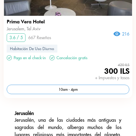
Prima Vera Hotel
Jerusalem, Tel Aviv
216
3.6 / 5
667 Reseñas
Habitación De Uso Diurno
Pago en el check-in
Cancelación gratis
420 ILS
300 ILS
+ Impuestos y tasas
10am - 4pm
Jerusalén
Jerusalén, una de las ciudades más antiguas y
sagradas del mundo, alberga muchos de los
lugares religiosos más importantes del planeta.