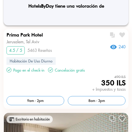
HotelsByDay tiene una valoración de
Prima Park Hotel
Jerusalem, Tel Aviv
240
4.5 / 5
5463 Reseñas
Habitación De Uso Diurno
Pago en el check-in
Cancelación gratis
490 ILS
350 ILS
+ Impuestos y tasas
9am - 2pm
8am - 3pm
Escritorio en habitación