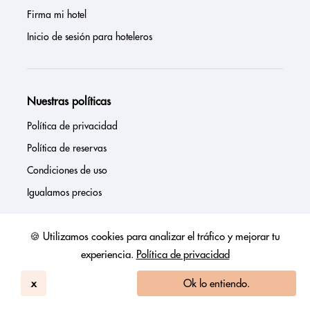
Firma mi hotel
Inicio de sesión para hoteleros
Nuestras políticas
Política de privacidad
Política de reservas
Condiciones de uso
Igualamos precios
🍪 Utilizamos cookies para analizar el tráfico y mejorar tu
experiencia.
Política de privacidad
¡Mantente en contacto!
¡Sea el primero en enterarse de ofertas especiales, nuevos y
x
Ok lo entiendo.
acogedores hoteles y consejos de viaje inteligentes!