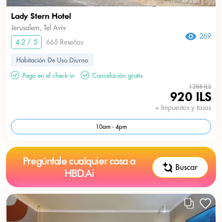
Lady Stern Hotel
Jerusalem, Tel Aviv
269
4.2 / 5
665 Reseñas
Habitación De Uso Diurno
Pago en el check-in
Cancelación gratis
1288 ILS
920 ILS
+ Impuestos y tasas
10am - 4pm
Pregúntale cualquier cosa a
Buscar
HBD.Ai