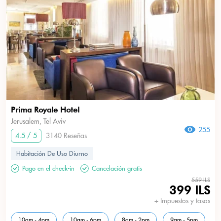
Prima Royale Hotel
Jerusalem, Tel Aviv
255
4.5 / 5
3140 Reseñas
Habitación De Uso Diurno
Pago en el check-in
Cancelación gratis
559 ILS
399 ILS
+ Impuestos y tasas
10am - 4pm
10am - 6pm
8am - 2pm
9am - 5pm