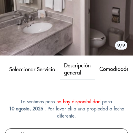
1/9
2/9
3/9
4/9
5/9
6/9
7/9
8/9
9/9
Descripción
Comodidades
Seleccionar Servicio
general
Lo sentimos pero
no hay disponibilidad
para
10 agosto, 2026
. Por favor elija una propiedad o fecha
diferente.