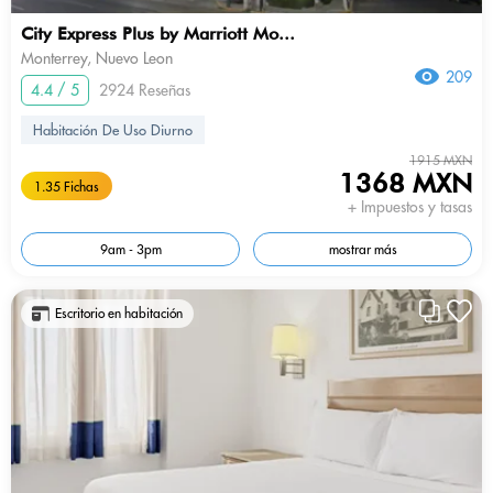
City Express Plus by Marriott Mo...
Monterrey, Nuevo Leon
209
4.4 / 5
2924 Reseñas
Habitación De Uso Diurno
1915 MXN
1368 MXN
1.35 Fichas
+ Impuestos y tasas
9am - 3pm
mostrar más
Escritorio en habitación