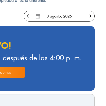
opiedad o fecha diferente.
VO!
 después de las 4:00 p. m.
cturnas