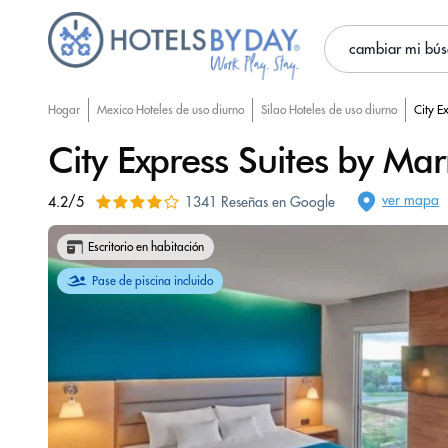
cambiar mi bú
Hogar
Mexico Hoteles de uso diurno
Silao Hoteles de uso diurno
City E
City Express Suites by Mar
ver mapa
4.2/5
1341 Reseñas en Google
Escritorio en habitación
Pase de piscina incluido