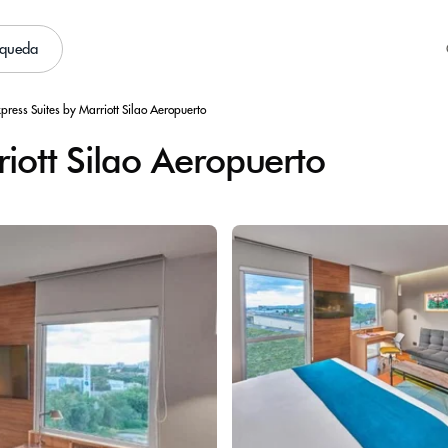
squeda
xpress Suites by Marriott Silao Aeropuerto
riott Silao Aeropuerto