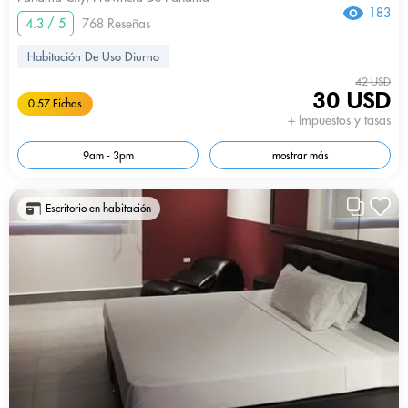
183
4.3 / 5
768 Reseñas
Habitación De Uso Diurno
42 USD
30 USD
0.57 Fichas
+ Impuestos y tasas
9am - 3pm
mostrar más
Escritorio en habitación