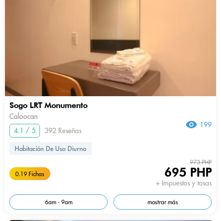
Sogo LRT Monumento
Caloocan
199
4.1 / 5
392 Reseñas
Habitación De Uso Diurno
973 PHP
695 PHP
0.19 Fichas
+ Impuestos y tasas
6am - 9am
mostrar más